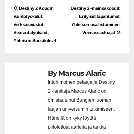
Post
Destiny 2 Koodin
Destiny 2 -mainoskoodit:
Vaihtotyökalut:
Erityiset tapahtumat,
navigation
Verkkosivustot,
Yhteisön osallistuminen,
Seurantatyökalut,
Voimassaoloajat
Yhteisön Suositukset
By
Marcus Alaric
Intohimoinen pelaaja ja Destiny
2 -fanittaja Marcus Alaric on
omistautunut Bungien luoman
laajan universumin tutkimiseen.
Hänellä on kyky löytää
piilotettuja aarteita ja tarkka