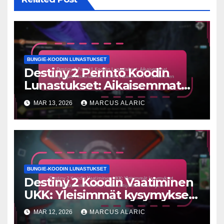
BUNGIE-KOODIN LUNASTUKSET
Destiny 2 Perintö Koodin
Lunastukset: Aikaisemmat
kampanjat, Historialliset
MAR 13, 2026
MARCUS ALARIC
koodit, Haasteiden
lunastaminen
BUNGIE-KOODIN LUNASTUKSET
Destiny 2 Koodin Vaatiminen
UKK: Yleisimmät kysymykset,
Käyttäjäkokemukset,
MAR 12, 2026
MARCUS ALARIC
Asiantuntijoiden näkemykset