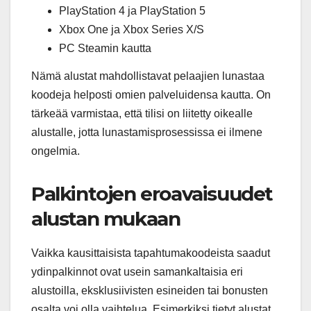
PlayStation 4 ja PlayStation 5
Xbox One ja Xbox Series X/S
PC Steamin kautta
Nämä alustat mahdollistavat pelaajien lunastaa
koodeja helposti omien palveluidensa kautta. On
tärkeää varmistaa, että tilisi on liitetty oikealle
alustalle, jotta lunastamisprosessissa ei ilmene
ongelmia.
Palkintojen eroavaisuudet
alustan mukaan
Vaikka kausittaisista tapahtumakoodeista saadut
ydinpalkinnot ovat usein samankaltaisia eri
alustoilla, eksklusiivisten esineiden tai bonusten
osalta voi olla vaihtelua. Esimerkiksi tietyt alustat