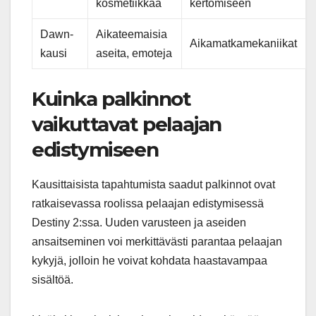
kosmetiikkaa
kertomiseen
Dawn-
Aikateemaisia
Aikamatkamekaniikat
kausi
aseita, emoteja
Kuinka palkinnot
vaikuttavat pelaajan
edistymiseen
Kausittaisista tapahtumista saadut palkinnot ovat
ratkaisevassa roolissa pelaajan edistymisessä
Destiny 2:ssa. Uuden varusteen ja aseiden
ansaitseminen voi merkittävästi parantaa pelaajan
kykyjä, jolloin he voivat kohdata haastavampaa
sisältöä.