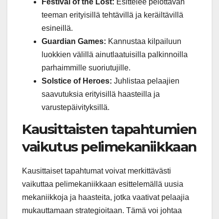
Festival of the Lost:
Esittelee pelottavan
teeman erityisillä tehtävillä ja keräiltävillä
esineillä.
Guardian Games:
Kannustaa kilpailuun
luokkien välillä ainutlaatuisilla palkinnoilla
parhaimmille suoriutujille.
Solstice of Heroes:
Juhlistaa pelaajien
saavutuksia erityisillä haasteilla ja
varustepäivityksillä.
Kausittaisten tapahtumien
vaikutus pelimekaniikkaan
Kausittaiset tapahtumat voivat merkittävästi
vaikuttaa pelimekaniikkaan esittelemällä uusia
mekaniikkoja ja haasteita, jotka vaativat pelaajia
mukauttamaan strategioitaan. Tämä voi johtaa