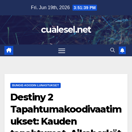
Skip
Fri. Jun 19th, 2026
3:51:41 PM
to
content
cualesel.net
BUNGIE-KOODIN LUNASTUKSET
Destiny 2
Tapahtumakoodivaatim
ukset: Kauden