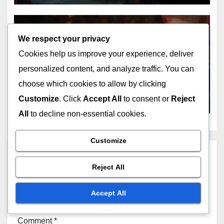
We respect your privacy
Cookies help us improve your experience, deliver
BUNGIE-KOODIN LUNASTUKSET
Destiny 2 Pelissä käytettävät
personalized content, and analyze traffic. You can
valuuttakoodit: Hopea-
choose which cookies to allow by clicking
palkinnot, Valuuttarajat,
MAR 11, 2026
MARCUS ALARIC
Customize
. Click
Accept All
to consent or
Reject
Käyttörajoitukset
All
to decline non-essential cookies.
Customize
Leave a Reply
Reject All
Your email address will not be published.
Required
Accept All
fields are marked
*
Comment
*