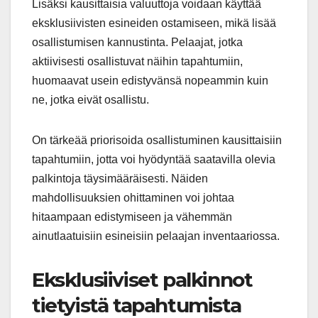
Lisäksi kausittaisia valuuttoja voidaan käyttää
eksklusiivisten esineiden ostamiseen, mikä lisää
osallistumisen kannustinta. Pelaajat, jotka
aktiivisesti osallistuvat näihin tapahtumiin,
huomaavat usein edistyvänsä nopeammin kuin
ne, jotka eivät osallistu.
On tärkeää priorisoida osallistuminen kausittaisiin
tapahtumiin, jotta voi hyödyntää saatavilla olevia
palkintoja täysimääräisesti. Näiden
mahdollisuuksien ohittaminen voi johtaa
hitaampaan edistymiseen ja vähemmän
ainutlaatuisiin esineisiin pelaajan inventaariossa.
Eksklusiiviset palkinnot
tietyistä tapahtumista