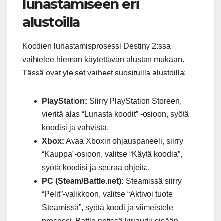
lunastamiseen eri
alustoilla
Koodien lunastamisprosessi Destiny 2:ssa
vaihtelee hieman käytettävän alustan mukaan.
Tässä ovat yleiset vaiheet suosituilla alustoilla:
PlayStation:
Siirry PlayStation Storeen,
vieritä alas “Lunasta koodit” -osioon, syötä
koodisi ja vahvista.
Xbox:
Avaa Xboxin ohjauspaneeli, siirry
“Kauppa”-osioon, valitse “Käytä koodia”,
syötä koodisi ja seuraa ohjeita.
PC (Steam/Battle.net):
Steamissä siirry
“Pelit”-valikkoon, valitse “Aktivoi tuote
Steamissä”, syötä koodi ja viimeistele
prosessi. Battle.netissä kirjaudu sisään,