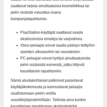
saattavat tarjota ainutlaatuisia kosmetiikkaa tai
pelin sisäistä valuuttaa osana
kampanjatapahtumia.
PlayStation-käyttäjät saattavat saada
eksklusiivisia emoteja tai varjostimia.
Xbox-pelaajat voivat saada pääsyn tiettyihin
aseiden ulkoasuihin tai varusteisiin.
PC-pelaajat voivat hyötyä ainutlaatuisista
pelin sisäisistä esineistä, jotka liittyvät
kausittaisiin tapahtumiin.
Nämä alustakohtaiset palkinnot parantavat
käyttäjäkokemusta ja kannustavat pelaajia
osallistumaan peliin omilla
suosikkijärjestelmillään. Tarkista aina kunkin
kausittaisen tapahtuman yksityiskohdat