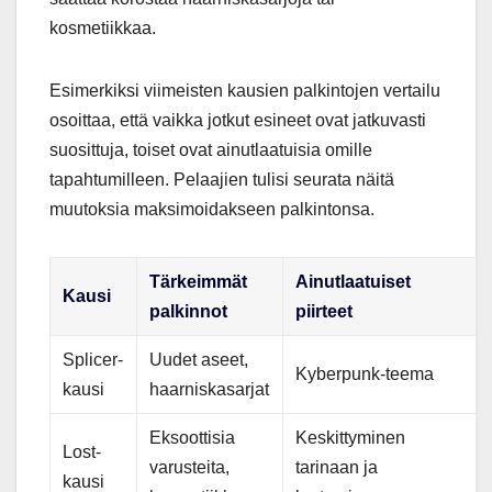
kosmetiikkaa.
Esimerkiksi viimeisten kausien palkintojen vertailu
osoittaa, että vaikka jotkut esineet ovat jatkuvasti
suosittuja, toiset ovat ainutlaatuisia omille
tapahtumilleen. Pelaajien tulisi seurata näitä
muutoksia maksimoidakseen palkintonsa.
Tärkeimmät
Ainutlaatuiset
Kausi
palkinnot
piirteet
Splicer-
Uudet aseet,
Kyberpunk-teema
kausi
haarniskasarjat
Eksoottisia
Keskittyminen
Lost-
varusteita,
tarinaan ja
kausi