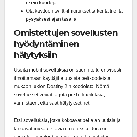
usein koodeja.
Ota käyttöön twiitti-ilmoitukset tärkeiltä tileiltä
pysyäksesi ajan tasalla.
Omistettujen sovellusten
hyödyntäminen
hälytyksiin
Useita mobiilisovelluksia on suunniteltu erityisesti
ilmoittamaan käyttäjille uusista pelikoodeista,
mukaan lukien Destiny 2:n koodeista. Nämä
sovellukset voivat tarjota push-ilmoituksia,
varmistaen, että saat hälytykset heti.
Etsi sovelluksia, jotka kokoavat pelialan uutisia ja
tarjoavat mukautettavia ilmoituksia. Joitakin
suosittuja vaihtoehtoja ovat pelialan uutisten