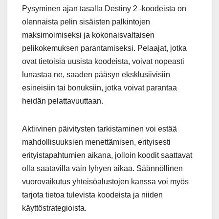
Pysyminen ajan tasalla Destiny 2 -koodeista on
olennaista pelin sisäisten palkintojen
maksimoimiseksi ja kokonaisvaltaisen
pelikokemuksen parantamiseksi. Pelaajat, jotka
ovat tietoisia uusista koodeista, voivat nopeasti
lunastaa ne, saaden pääsyn eksklusiivisiin
esineisiin tai bonuksiin, jotka voivat parantaa
heidän pelattavuuttaan.
Aktiivinen päivitysten tarkistaminen voi estää
mahdollisuuksien menettämisen, erityisesti
erityistapahtumien aikana, jolloin koodit saattavat
olla saatavilla vain lyhyen aikaa. Säännöllinen
vuorovaikutus yhteisöalustojen kanssa voi myös
tarjota tietoa tulevista koodeista ja niiden
käyttöstrategioista.