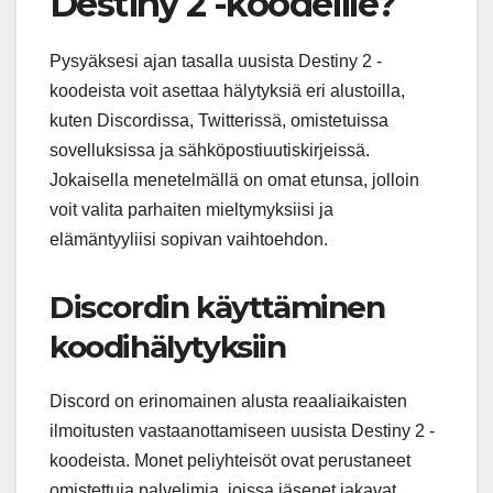
Destiny 2 -koodeille?
Pysyäksesi ajan tasalla uusista Destiny 2 -
koodeista voit asettaa hälytyksiä eri alustoilla,
kuten Discordissa, Twitterissä, omistetuissa
sovelluksissa ja sähköpostiuutiskirjeissä.
Jokaisella menetelmällä on omat etunsa, jolloin
voit valita parhaiten mieltymyksiisi ja
elämäntyyliisi sopivan vaihtoehdon.
Discordin käyttäminen
koodihälytyksiin
Discord on erinomainen alusta reaaliaikaisten
ilmoitusten vastaanottamiseen uusista Destiny 2 -
koodeista. Monet peliyhteisöt ovat perustaneet
omistettuja palvelimia, joissa jäsenet jakavat