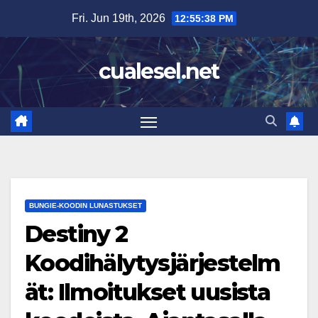
Skip
Fri. Jun 19th, 2026
12:55:39 PM
to
content
cualesel.net
BUNGIE-KOODIN LUNASTUKSET
Destiny 2
Koodihälytysjärjestelm
ät: Ilmoitukset uusista