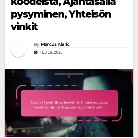
koodeista, Ajantasalla
pysyminen, Yhteisön
vinkit
By
Marcus Alaric
FEB 16, 2026