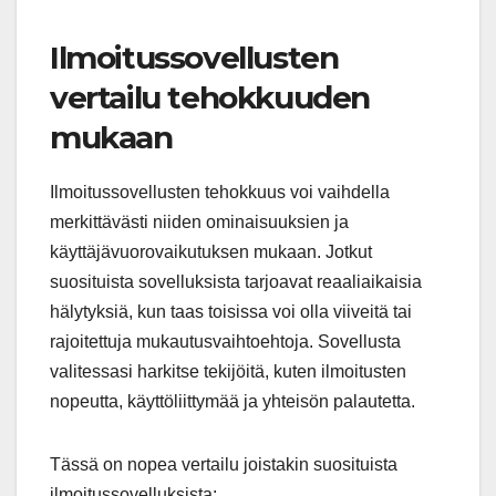
Ilmoitussovellusten
vertailu tehokkuuden
mukaan
Ilmoitussovellusten tehokkuus voi vaihdella
merkittävästi niiden ominaisuuksien ja
käyttäjävuorovaikutuksen mukaan. Jotkut
suosituista sovelluksista tarjoavat reaaliaikaisia
hälytyksiä, kun taas toisissa voi olla viiveitä tai
rajoitettuja mukautusvaihtoehtoja. Sovellusta
valitessasi harkitse tekijöitä, kuten ilmoitusten
nopeutta, käyttöliittymää ja yhteisön palautetta.
Tässä on nopea vertailu joistakin suosituista
ilmoitussovelluksista: