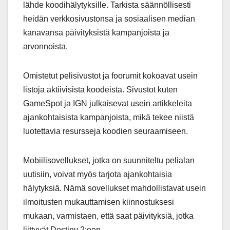
lähde koodihälytyksille. Tarkista säännöllisesti
heidän verkkosivustonsa ja sosiaalisen median
kanavansa päivityksistä kampanjoista ja
arvonnoista.
Omistetut pelisivustot ja foorumit kokoavat usein
listoja aktiivisista koodeista. Sivustot kuten
GameSpot ja IGN julkaisevat usein artikkeleita
ajankohtaisista kampanjoista, mikä tekee niistä
luotettavia resursseja koodien seuraamiseen.
Mobiilisovellukset, jotka on suunniteltu pelialan
uutisiin, voivat myös tarjota ajankohtaisia
hälytyksiä. Nämä sovellukset mahdollistavat usein
ilmoitusten mukauttamisen kiinnostuksesi
mukaan, varmistaen, että saat päivityksiä, jotka
liittyvät Destiny 2:een.