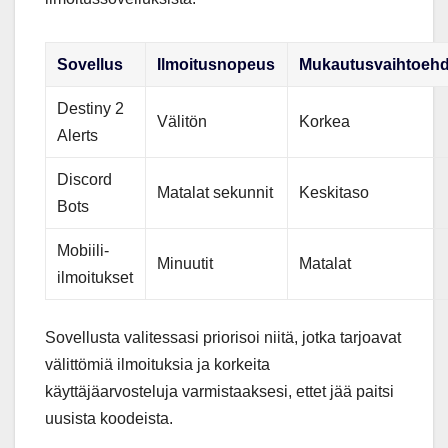
Sovellus
Ilmoitusnopeus
Mukautusvaihtoehd
Destiny 2
Välitön
Korkea
Alerts
Discord
Matalat sekunnit
Keskitaso
Bots
Mobiili-
Minuutit
Matalat
ilmoitukset
Sovellusta valitessasi priorisoi niitä, jotka tarjoavat
välittömiä ilmoituksia ja korkeita
käyttäjäarvosteluja varmistaaksesi, ettet jää paitsi
uusista koodeista.