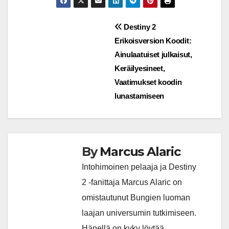
Post
Destiny 2
Erikoisversion Koodit:
navigation
Ainulaatuiset julkaisut,
Keräilyesineet,
Vaatimukset koodin
lunastamiseen
By
Marcus Alaric
Intohimoinen pelaaja ja Destiny
2 -fanittaja Marcus Alaric on
omistautunut Bungien luoman
laajan universumin tutkimiseen.
Hänellä on kyky löytää