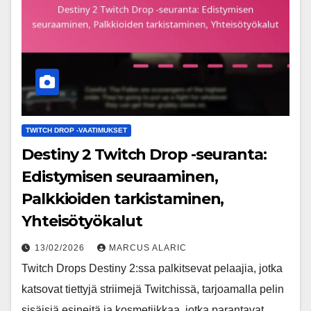
TWITCH DROP -VAATIMUKSET
Destiny 2 Twitch Drop -seuranta:
Edistymisen seuraaminen,
Palkkioiden tarkistaminen,
Yhteisötyökalut
13/02/2026
MARCUS ALARIC
Twitch Drops Destiny 2:ssa palkitsevat pelaajia, jotka
katsovat tiettyjä striimejä Twitchissä, tarjoamalla pelin
sisäisiä esineitä ja kosmetiikkaa, jotka parantavat