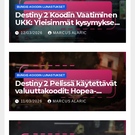
BUNGIE-KOODIN LUNASTUKSET
Destiny 2 Koodin Vaatiminen
UKK: Yleisimmät kysymykset,
Käyttäjäkokemukset,
12/03/2026
MARCUS ALARIC
Asiantuntijoiden näkemykset
BUNGIE-KOODIN LUNASTUKSET
Destiny 2 Pelissä käytettävät
valuuttakoodit: Hopea-
palkinnot, Valuuttarajat,
11/03/2026
MARCUS ALARIC
Käyttörajoitukset