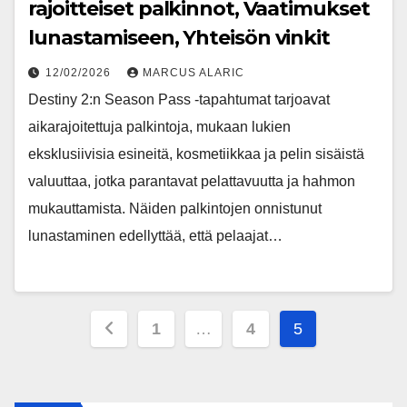
rajoitteiset palkinnot, Vaatimukset
lunastamiseen, Yhteisön vinkit
12/02/2026
MARCUS ALARIC
Destiny 2:n Season Pass -tapahtumat tarjoavat
aikarajoitettuja palkintoja, mukaan lukien
eksklusiivisia esineitä, kosmetiikkaa ja pelin sisäistä
valuuttaa, jotka parantavat pelattavuutta ja hahmon
mukauttamista. Näiden palkintojen onnistunut
lunastaminen edellyttää, että pelaajat…
Posts
1
…
4
5
pagination