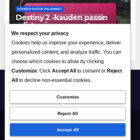
KAUDEN PASSIN PALKINNOT
Destiny 2 -kauden passin
edistymisen seuranta:
Edistymisen seuranta,
We respect your privacy
10/03/2026
MARCUS ALARIC
Palkintovaiheet,
Cookies help us improve your experience, deliver
Yhteisötyökalut
personalized content, and analyze traffic. You can
choose which cookies to allow by clicking
Customize
. Click
Accept All
to consent or
Reject
All
to decline non-essential cookies.
cualesel.net
Customize
Reject All
Tietoja
Ota yhteyttä meihin
Yksityisyytesi
Käyttöehdot
Accept All
Evästeet ja seuranta