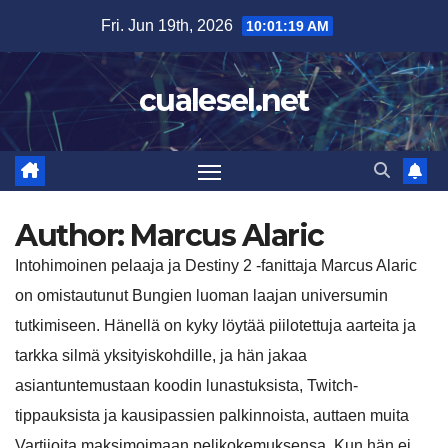
Skip
Fri. Jun 19th, 2026
10:01:20 AM
to
content
cualesel.net
Author:
Marcus Alaric
Intohimoinen pelaaja ja Destiny 2 -fanittaja Marcus Alaric
on omistautunut Bungien luoman laajan universumin
tutkimiseen. Hänellä on kyky löytää piilotettuja aarteita ja
tarkka silmä yksityiskohdille, ja hän jakaa
asiantuntemustaan koodin lunastuksista, Twitch-
tippauksista ja kausipassien palkinnoista, auttaen muita
Vartijoita maksimoimaan pelikokemuksensa. Kun hän ei